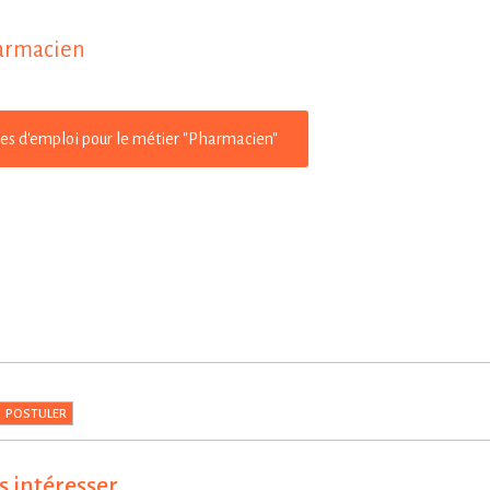
harmacien
fres d'emploi pour le métier "Pharmacien"
POSTULER
s intéresser