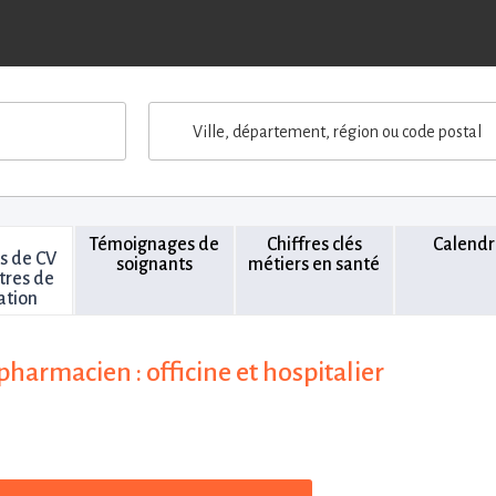
Ville, département, région ou code postal
Témoignages de
Chiffres clés
Calendr
s de CV
soignants
métiers en santé
ttres de
ation
harmacien : officine et hospitalier