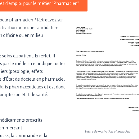
fres d'emploi pour le métier "Pharmacien"
 pour pharmacien ? Retrouvez sur
otivation pour une candidature
 officine ou en milieu
oins du patient. En effet, il
 par le médecin et indique toutes
iers (posologie, effets
me d’État de docteur en pharmacie,
oduits pharmaceutiques et est donc
compte son état de santé.
s médicaments prescrits
n commerçant
Lettre de motivation pharmacien
stocks, la commande et la