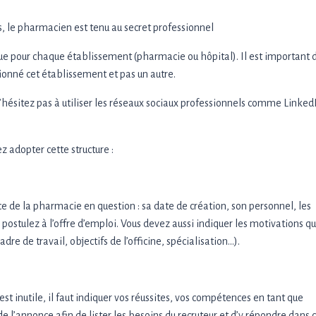
as, le pharmacien est tenu au secret professionnel
ue pour chaque établissement (pharmacie ou hôpital). Il est important d
tionné cet établissement et pas un autre.
, n’hésitez pas à utiliser les réseaux sociaux professionnels comme Linked
 adopter cette structure :
e de la pharmacie en question : sa date de création, son personnel, les
postulez à l’offre d’emploi. Vous devez aussi indiquer les motivations qu
re de travail, objectifs de l’officine, spécialisation…).
t inutile, il faut indiquer vos réussites, vos compétences en tant que
 l’annonce afin de lister les besoins du recruteur et d’y répondre dans 