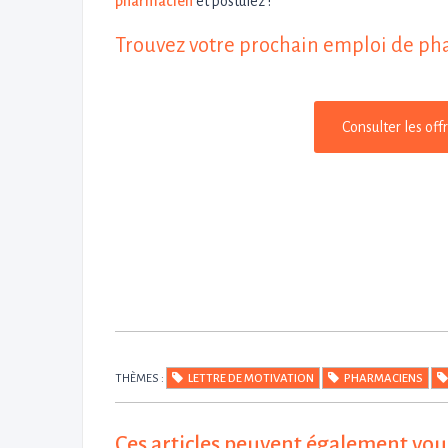
pharmacien
et postulez !
Trouvez votre prochain emploi de p
Consulter les of
THÈMES :
LETTRE DE MOTIVATION
PHARMACIENS
Ces articles peuvent également vou